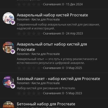
0
Скачивания
0
15 Дек 2024
.
0
0
Акварельный набор кистей Procreate
з
Fenomen
Кисти для Procreate
в
ё
Современный набор акварельных кистей для рисования,
з
надписей и иллюстраций.
д
0
Скачивания
0
24 Апр 2023
.
0
0
Акварельный опыт набор кистей для
з
Procreate
в
ё
Fenomen
Кисти для Procreate
з
Акварельный опыт — это путь к успеху реалистичного и
д
естественного результата цифровой акварели.
0
Скачивания
0
3 Мар 2025
.
0
0
Базовый пакет - набор кистей для Procreate
з
Fenomen
Кисти для Procreate
в
ё
Набор кистей для рисования в Procreate.
з
0
Скачивания
0
5 Мар 2023
д
.
0
0
Бетонный набор для Procreate
з