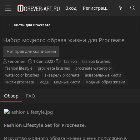
Вход
Регистрация
Кисти для Procreate
Набор модного образа жизни для Procreate
Нет прав для скачивания
А
Д
Т
Fenomen
1 Сен 2022
fashion
fashion brushes
в
а
е
fashion lifestyle
procreate brushes
procreate watercolor
т
т
г
watercolor brushes
акварель procreate
акварельные кисти
о
а
и
кисти procreate
мода
модные кисти
модный образ жизни
р
с
о
з
Обзор
FAQ
д
а
н
и
я
Fashion Lifestyle Set for Procreate
.
Искусство модного образа жизни очень популярно в