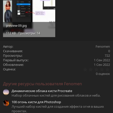
preview-09.jpg
112 KB · Просмотры: 14
Автор
Fenomen
Скачивания
0
Просмотры
722
Первый выпуск
1 Сен 2022
Обновление
1 Сен 2022
0
Оценка
.
0 оценок
0
0
Другие ресурсы пользователя Fenomen
з
в
Динамические облака кисти Procreate
ё
з
Набор облачных кистей для рисования облаков и неба.
д
100 огонь кисти для Photoshop
Лучший набор кистей для создания эффекта огня в ваших
проектах.