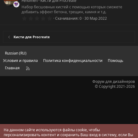
Fenomen
Кисти для Procreate
в
ё
Набор бесшовных кистей с помощью которых сможете
з
добавить эффект бетона, трещин, камня и т.д.
д
0
Скачивания
0
30 Мар 2022
.
0
0
з
Кисти для Procreate
в
ё
з
д
Russian (RU)
Условия и правила
Политика конфиденциальности
Помощь
Главная
R
S
S
Форум для дизайнеров
© Copyright 2021-2026
На данном сайте используются файлы cookie, чтобы
персонализировать контент и сохранить Ваш вход в систему, если Вы