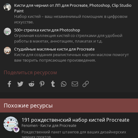
Кисти для чернил от ЛП для Procreate, Photoshop, Clip Studio
Paint
Набор кистей – ваш незаменимый помощник в цифровом
искусстве.
500+ стрелка кисти для Photoshop
Огромная коллекция кистей со стрелками для удобной
работы в макетах, аннотациях, плакатах и т.д.
Студийные масляные кисти для Procreate
Кисти для создания реалистичных картин маслом помогут
вам творить потрясающие произведения.
Поделиться ресурсом
Facebook
Twitter
Reddit
Pinterest
Tumblr
WhatsApp
Электронная почта
Ссылка
Похожие ресурсы
191 рождественский набор кистей Procreate
Fenomen
Кисти для Procreate
Рождественкий пакет штампов для ваших дизайнерских
зимних проктов.