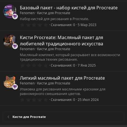
0
0
Базовый пакет - набор кистей для Procreate
з
Fenomen
Кисти для Procreate
в
ё
Набор кистей для рисования в Procreate.
з
0
Скачивания
0
5 Мар 2023
д
.
0
0
Кисти Procreate: Масляный пакет для
з
любителей традиционного искусства
в
ё
Fenomen
Кисти для Procreate
з
Масляный комплект, который раскрывает все возможности
д
традиционных техник рисования.
0
Скачивания
0
7 Янв 2025
.
0
0
Липкий масляный пакет для Procreate
з
Fenomen
Кисти для Procreate
в
ё
Упаковка для рисования масляными красками для
з
равномерного смешивания цветов.
д
0
Скачивания
0
25 Июл 2024
.
0
0
з
Кисти для Procreate
в
ё