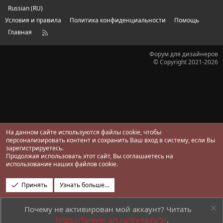
з
д
Russian (RU)
Условия и правила
Политика конфиденциальности
Помощь
Главная
R
S
S
Форум для дизайнеров
© Copyright 2021-2026
На данном сайте используются файлы cookie, чтобы
персонализировать контент и сохранить Ваш вход в систему, если Вы
зарегистрируетесь.
Продолжая использовать этот сайт, Вы соглашаетесь на
использование наших файлов cookie.
Принять
Узнать больше...
Почему не активирован мой аккаунт? Читать
https://forever-art.ru/threads/5/
.