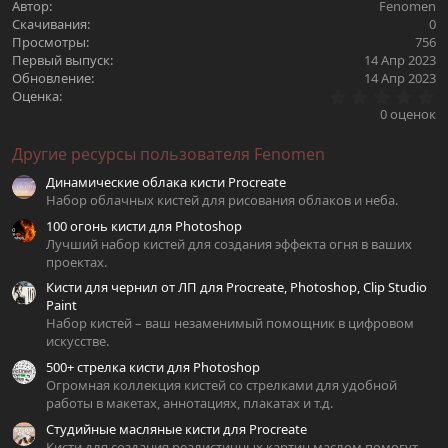
Автор
Fenomen
Скачивания
0
Просмотры
756
Первый выпуск
14 Апр 2023
Обновление
14 Апр 2023
0
Оценка
.
0 оценок
0
0
Другие ресурсы пользователя Fenomen
з
в
Динамические облака кисти Procreate
ё
з
Набор облачных кистей для рисования облаков и неба.
д
100 огонь кисти для Photoshop
Лучший набор кистей для создания эффекта огня в ваших
проектах.
Кисти для чернил от ЛП для Procreate, Photoshop, Clip Studio
Paint
Набор кистей – ваш незаменимый помощник в цифровом
искусстве.
500+ стрелка кисти для Photoshop
Огромная коллекция кистей со стрелками для удобной
работы в макетах, аннотациях, плакатах и т.д.
Студийные масляные кисти для Procreate
Кисти для создания реалистичных картин маслом помогут