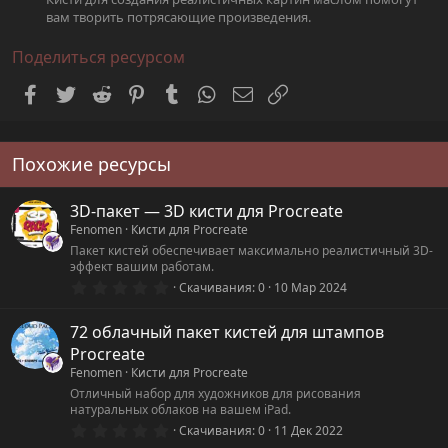
вам творить потрясающие произведения.
Поделиться ресурсом
Facebook
Twitter
Reddit
Pinterest
Tumblr
WhatsApp
Электронная почта
Ссылка
Похожие ресурсы
3D-пакет — 3D кисти для Procreate
Fenomen
Кисти для Procreate
Пакет кистей обеспечивает максимально реалистичный 3D-
эффект вашим работам.
0
Скачивания
0
10 Мар 2024
.
0
0
72 облачный пакет кистей для штампов
з
Procreate
в
ё
Fenomen
Кисти для Procreate
з
Отличный набор для художников для рисования
д
натуральных облаков на вашем iPad.
0
Скачивания
0
11 Дек 2022
.