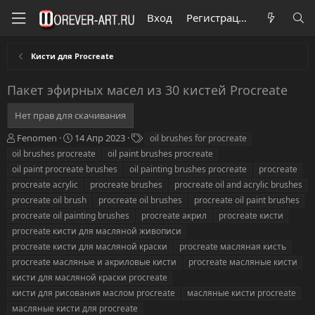
Вход
Регистрация
Кисти для Procreate
Пакет эфирных масел из 30 кистей Procreate
Нет прав для скачивания
А
Д
Т
Fenomen
14 Апр 2023
oil brushes for procreate
в
а
е
oil brushes procreate
oil paint brushes procreate
т
т
г
oil paint procreate brushes
oil painting brushes procreate
procreate
о
а
и
procreate acrylic
procreate brushes
procreate oil and acrylic brushes
р
с
procreate oil brush
о
procreate oil brushes
procreate oil paint brushes
з
procreate oil painting brushes
procreate акрил
procreate кисти
д
procreate кисти для масляной живописи
а
procreate кисти для масляной краски
procreate масляная кисть
н
procreate масляные и акриловые кисти
procreate масляные кисти
и
я
кисти для масляной краски procreate
кисти для рисования маслом procreate
масляные кисти procreate
масляные кисти для procreate