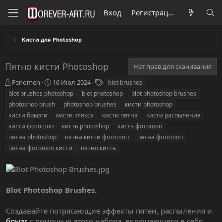
Вход
Регистрация
Кисти для Photoshop
Пятно кисти Photoshop
Нет прав для скачивания
А
Д
Т
Fenomen
16 Июл 2024
blot brushes
в
а
е
blot brushes photoshop
blot photoshop
blot photoshop brushes
т
т
г
photoshop brush
photoshop brushes
кисти photoshop
о
а
и
кисти брызги
кисти клякса
кисти пятна
кисти распыления
р
с
кисти фотошоп
о
кисть photoshop
кисть фотошоп
з
пятна photoshop
пятна кисти фотошоп
пятна фотошоп
д
пятна фотошоп кисти
пятно кисть
а
н
и
я
Blot Photoshop Brushes.
Создавайте потрясающие эффекты пятен, распыления и
брызг
с помощью этого набора, включающего в себя