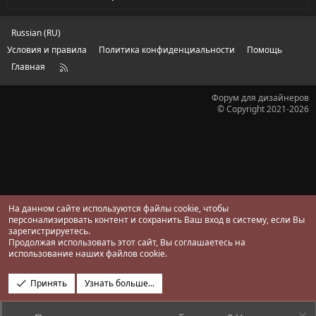
в
ё
з
д
Russian (RU)
Условия и правила
Политика конфиденциальности
Помощь
Главная
R
S
S
Форум для дизайнеров
© Copyright 2021-2026
На данном сайте используются файлы cookie, чтобы
персонализировать контент и сохранить Ваш вход в систему, если Вы
зарегистрируетесь.
Продолжая использовать этот сайт, Вы соглашаетесь на
использование наших файлов cookie.
Принять
Узнать больше...