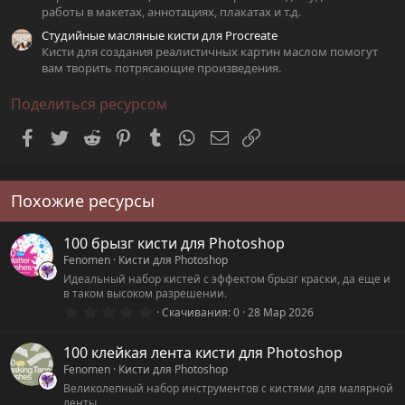
работы в макетах, аннотациях, плакатах и т.д.
Студийные масляные кисти для Procreate
Кисти для создания реалистичных картин маслом помогут
вам творить потрясающие произведения.
Поделиться ресурсом
Facebook
Twitter
Reddit
Pinterest
Tumblr
WhatsApp
Электронная почта
Ссылка
Похожие ресурсы
100 брызг кисти для Photoshop
Fenomen
Кисти для Photoshop
Идеальный набор кистей с эффектом брызг краски, да еще и
в таком высоком разрешении.
0
Скачивания
0
28 Мар 2026
.
0
0
100 клейкая лента кисти для Photoshop
з
Fenomen
Кисти для Photoshop
в
ё
Великолепный набор инструментов с кистями для малярной
з
ленты.