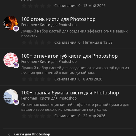
д
0
Скачивания
0
13 Май 2026
.
0
0
100 огонь кисти для Photoshop
з
Fenomen
Кисти для Photoshop
в
ё
Лучший набор кистей для создания эффекта огня в ваших
з
проектах.
д
0
Скачивания
0
Пятница в 13:58
.
0
0
100+ отпечаток губ кисти для Photoshop
з
Fenomen
Кисти для Photoshop
в
ё
Лучший набор кистей для создания отпечатков губ одно из
з
лучших дополнений к вашим дизайнам.
д
0
Скачивания
0
8 Апр 2026
.
0
0
100+ рваная бумага кисти для Photoshop
з
Fenomen
Кисти для Photoshop
в
ё
Огромная коллекция кистей с эффектом рваной бумаги для
з
вашего творческого использования где угодно.
д
0
Скачивания
0
22 Мар 2026
.
0
0
з
Кисти для Photoshop