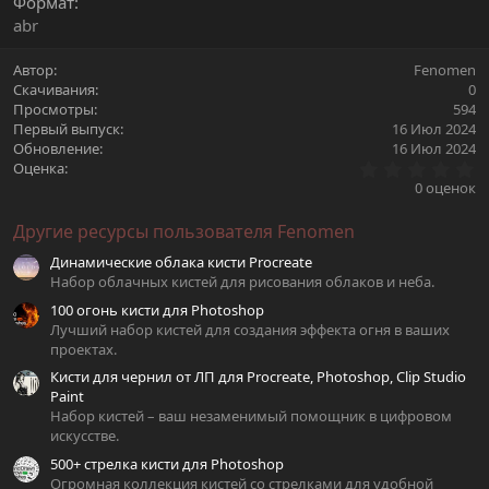
Формат
abr
Автор
Fenomen
Скачивания
0
Просмотры
594
Первый выпуск
16 Июл 2024
Обновление
16 Июл 2024
0
Оценка
.
0 оценок
0
0
Другие ресурсы пользователя Fenomen
з
в
Динамические облака кисти Procreate
ё
з
Набор облачных кистей для рисования облаков и неба.
д
100 огонь кисти для Photoshop
Лучший набор кистей для создания эффекта огня в ваших
проектах.
Кисти для чернил от ЛП для Procreate, Photoshop, Clip Studio
Paint
Набор кистей – ваш незаменимый помощник в цифровом
искусстве.
500+ стрелка кисти для Photoshop
Огромная коллекция кистей со стрелками для удобной