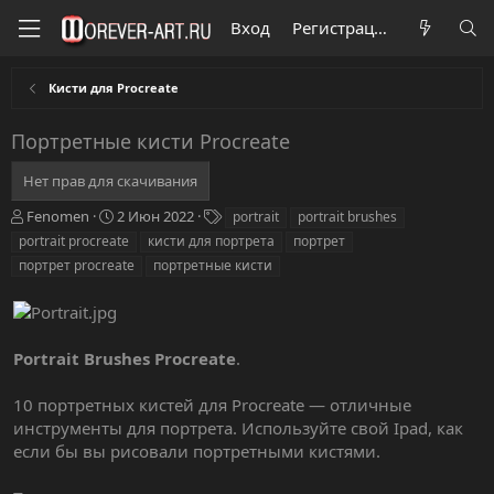
Вход
Регистрация
Кисти для Procreate
Портретные кисти Procreate
Нет прав для скачивания
А
Д
Т
Fenomen
2 Июн 2022
portrait
portrait brushes
в
а
е
portrait procreate
кисти для портрета
портрет
т
т
г
портрет procreate
портретные кисти
о
а
и
р
с
о
з
д
Portrait Brushes Procreate
.
а
н
10 портретных кистей для Procreate — отличные
и
инструменты для портрета. Используйте свой Ipad, как
я
если бы вы рисовали портретными кистями.