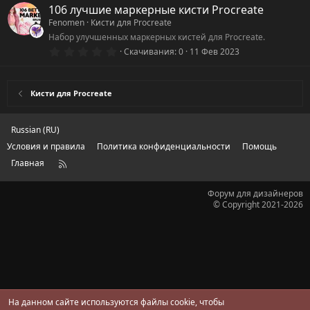
0
106 лучшие маркерные кисти Procreate
з
Fenomen
Кисти для Procreate
в
ё
Набор улучшенных маркерных кистей для Procreate.
з
0
Скачивания
0
11 Фев 2023
д
.
0
0
з
Кисти для Procreate
в
ё
з
д
Russian (RU)
Условия и правила
Политика конфиденциальности
Помощь
Главная
R
S
S
Форум для дизайнеров
© Copyright 2021-2026
На данном сайте используются файлы cookie, чтобы