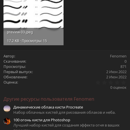
preview-03.jpeg
17.2 KB · Просмотры: 15
Автор
Fenomen
Скачивания
0
Просмотры
871
Первый выпуск
2 Июн 2022
Обновление
2 Июн 2022
0
Оценка
.
0 оценок
0
0
Другие ресурсы пользователя Fenomen
з
в
Динамические облака кисти Procreate
ё
з
Набор облачных кистей для рисования облаков и неба.
д
100 огонь кисти для Photoshop
Лучший набор кистей для создания эффекта огня в ваших