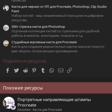
проектах.
Кисти для чернил от ЛП для Procreate, Photoshop, Clip Studio
Paint
Набор кистей – ваш незаменимый помощник в цифровом
искусстве.
500+ стрелка кисти для Photoshop
Огромная коллекция кистей со стрелками для удобной
работы в макетах, аннотациях, плакатах и т.д.
Студийные масляные кисти для Procreate
Кисти для создания реалистичных картин маслом помогут
вам творить потрясающие произведения.
Поделиться ресурсом
Facebook
Twitter
Reddit
Pinterest
Tumblr
WhatsApp
Электронная почта
Ссылка
Похожие ресурсы
Портретные направляющие штампы
Procreate
Fenomen
Кисти для Procreate