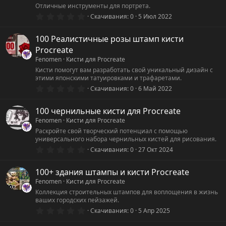
Отличные инструменты для портрета.
0
Скачивания
0
5 Июл 2022
.
0
0
100 Реалистичные розы штамп кисти
з
Procreate
в
ё
Fenomen
Кисти для Procreate
з
Кисти помогут вам разработать свой уникальный дизайн с
д
этими японскими татуировками и трафаретами.
0
Скачивания
0
6 Май 2022
.
0
0
100 чернильные кисти для Procreate
з
Fenomen
Кисти для Procreate
в
ё
Раскройте свой творческий потенциал с помощью
з
универсального набора чернильных кистей для рисования.
д
0
Скачивания
0
27 Окт 2024
.
0
0
100+ здания штампы и кисти Procreate
з
Fenomen
Кисти для Procreate
в
ё
Коллекция строительных штампов для воплощения в жизнь
з
ваших городских пейзажей.
д
0
Скачивания
0
5 Апр 2025
.
0