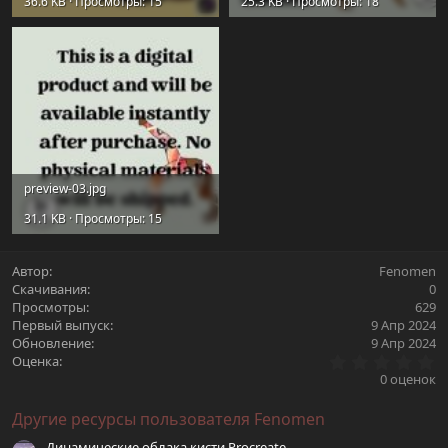
36.6 KB · Просмотры: 15
25.3 KB · Просмотры: 18
preview-03.jpg
31.1 KB · Просмотры: 15
Автор
Fenomen
Скачивания
0
Просмотры
629
Первый выпуск
9 Апр 2024
Обновление
9 Апр 2024
0
Оценка
.
0 оценок
0
0
Другие ресурсы пользователя Fenomen
з
в
Динамические облака кисти Procreate