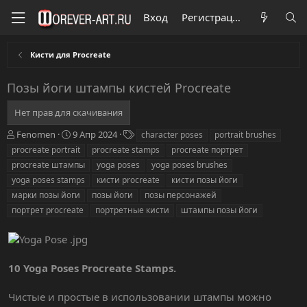
Вход
Регистрация
Кисти для Procreate
Позы йоги штампы кистей Procreate
Нет прав для скачивания
А
Д
Т
Fenomen
9 Апр 2024
character poses
portrait brushes
в
а
е
procreate portrait
procreate stamps
procreate портрет
т
т
г
procreate штампы
yoga poses
yoga poses brushes
о
а
и
yoga poses stamps
кисти procreate
кисти позы йоги
р
с
марки позы йоги
о
позы йоги
позы персонажей
з
портрет procreate
портретные кисти
штампы позы йоги
д
а
н
и
10 Yoga Poses Procreate Stamps.
я
Чистые и простые в использовании штампы можно