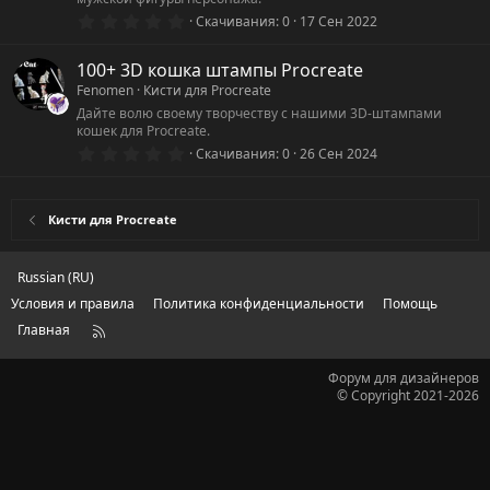
д
0
Скачивания
0
17 Сен 2022
.
0
0
100+ 3D кошка штампы Procreate
з
Fenomen
Кисти для Procreate
в
ё
Дайте волю своему творчеству с нашими 3D-штампами
з
кошек для Procreate.
д
0
Скачивания
0
26 Сен 2024
.
0
0
з
Кисти для Procreate
в
ё
з
д
Russian (RU)
Условия и правила
Политика конфиденциальности
Помощь
Главная
R
S
S
Форум для дизайнеров
© Copyright 2021-2026