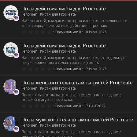
Позы действия кисти для Procreate
Fenomen
Кисти для Procreate
Набор кистей, каждая из которых изображает человеческое
тело в определенной позе действия с тростью.
0
Скачивания
0
10 Июн 2025
.
0
0
Позы действия кисти для Procreate
з
Fenomen
Кисти для Procreate
в
ё
Набор кистей, каждая из которых изображает отдельную
з
позу человеческого тела с тростью (том 2).
д
0
Скачивания
0
17 Июн 2025
.
0
0
Позы женского тела штампы кистей Procreate
з
Fenomen
Кисти для Procreate
в
ё
Портретные штампы, которые помогут вам в создание
з
женской фигуры персонажа.
д
0
Скачивания
0
17 Сен 2022
.
0
0
Позы мужского тела штампы кистей Procreate
з
Fenomen
Кисти для Procreate
в
ё
Портретные штампы, которые помогут вам в создание
з
мужской фигуры персонажа.