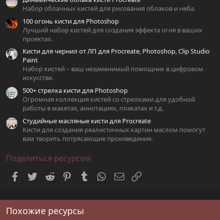
ё
з
Набор облачных кистей для рисования облаков и неба.
д
100 огонь кисти для Photoshop
Лучший набор кистей для создания эффекта огня в ваших
проектах.
Кисти для чернил от ЛП для Procreate, Photoshop, Clip Studio
Paint
Набор кистей – ваш незаменимый помощник в цифровом
искусстве.
500+ стрелка кисти для Photoshop
Огромная коллекция кистей со стрелками для удобной
работы в макетах, аннотациях, плакатах и т.д.
Студийные масляные кисти для Procreate
Кисти для создания реалистичных картин маслом помогут
вам творить потрясающие произведения.
Поделиться ресурсом
Facebook
Twitter
Reddit
Pinterest
Tumblr
WhatsApp
Электронная почта
Ссылка
Похожие ресурсы