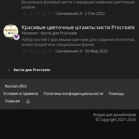
Бесшовных фоновые кисти с заводным наивным цветочным
д
узором.
0
Скачивания
0
2 Сен 2022
.
0
0
Красивые цветочные штампы кисти Procreate
з
Fenomen
Кисти для Procreate
в
ё
Набор кистей с красивыми цветами для создания логотипов,
з
иллюстраций или специальных фонов.
д
0
Скачивания
0
30 Мар 2022
.
0
0
з
Кисти для Procreate
в
ё
з
д
Russian (RU)
Условия и правила
Политика конфиденциальности
Помощь
Главная
R
S
S
Форум для дизайнеров
© Copyright 2021-2026