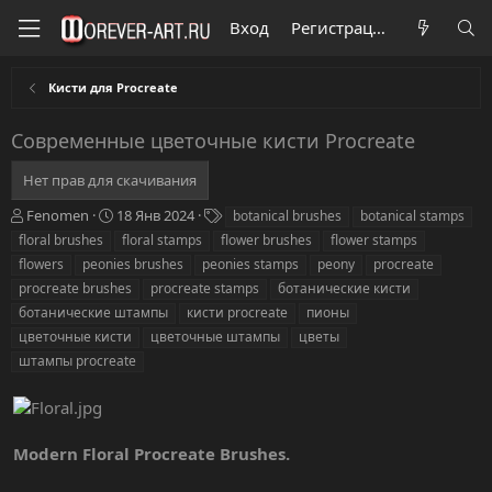
Вход
Регистрация
Кисти для Procreate
Современные цветочные кисти Procreate
Нет прав для скачивания
А
Д
Т
Fenomen
18 Янв 2024
botanical brushes
botanical stamps
в
а
е
floral brushes
floral stamps
flower brushes
flower stamps
т
т
г
flowers
peonies brushes
peonies stamps
peony
procreate
о
а
и
procreate brushes
procreate stamps
ботанические кисти
р
с
ботанические штампы
о
кисти procreate
пионы
з
цветочные кисти
цветочные штампы
цветы
д
штампы procreate
а
н
и
я
Modern Floral Procreate Brushes.