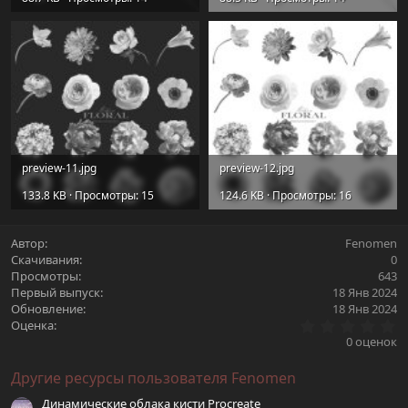
preview-11.jpg
preview-12.jpg
133.8 KB · Просмотры: 15
124.6 KB · Просмотры: 16
Автор
Fenomen
Скачивания
0
Просмотры
643
Первый выпуск
18 Янв 2024
Обновление
18 Янв 2024
0
Оценка
.
0 оценок
0
0
Другие ресурсы пользователя Fenomen
з
в
Динамические облака кисти Procreate
ё