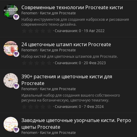
Современные технологии Procreate кисти
Fenomen
Кисти для Procreate
Набор инструментов для создания набросков и рисования
современного техно-дизайна.
0
Скачивания
0
19 Авг 2022
.
0
0
24 цветочные штамп кисти Procreate
з
Fenomen
Кисти для Procreate
в
ё
Набор кистей для цветочных штампов для Procreate.
з
0
Скачивания
0
20 Фев 2023
д
.
0
0
390+ растения и цветочные кисти для
з
Procreate
в
ё
Fenomen
Кисти для Procreate
з
Идеальный набор для создания вашего собственного
д
рисунка на ботаническую, цветочную тематику.
0
Скачивания
0
7 Фев 2024
.
0
0
Заводные цветочные узорчатые кисти. Ретро
з
цветы Procreate
в
ё
Fenomen
Кисти для Procreate
з