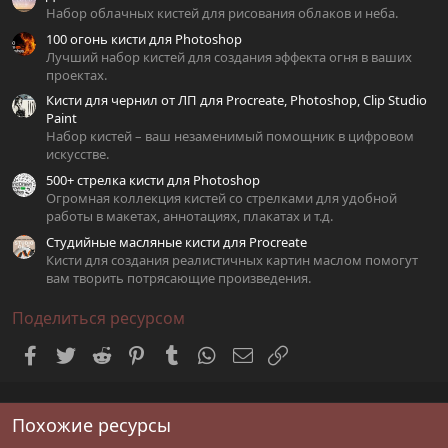
з
Набор облачных кистей для рисования облаков и неба.
д
100 огонь кисти для Photoshop
Лучший набор кистей для создания эффекта огня в ваших
проектах.
Кисти для чернил от ЛП для Procreate, Photoshop, Clip Studio
Paint
Набор кистей – ваш незаменимый помощник в цифровом
искусстве.
500+ стрелка кисти для Photoshop
Огромная коллекция кистей со стрелками для удобной
работы в макетах, аннотациях, плакатах и т.д.
Студийные масляные кисти для Procreate
Кисти для создания реалистичных картин маслом помогут
вам творить потрясающие произведения.
Поделиться ресурсом
Facebook
Twitter
Reddit
Pinterest
Tumblr
WhatsApp
Электронная почта
Ссылка
Похожие ресурсы