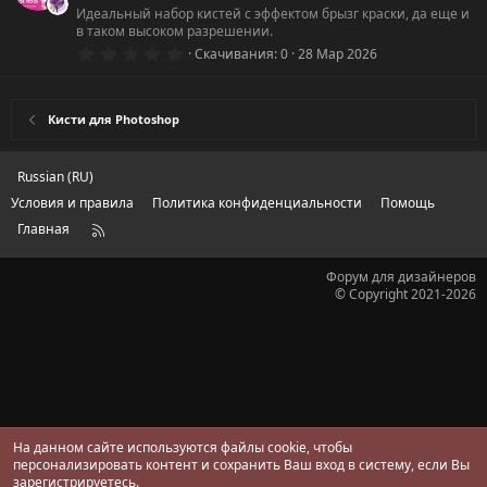
ё
Идеальный набор кистей с эффектом брызг краски, да еще и
з
в таком высоком разрешении.
д
0
Скачивания
0
28 Мар 2026
.
0
0
з
Кисти для Photoshop
в
ё
з
д
Russian (RU)
Условия и правила
Политика конфиденциальности
Помощь
Главная
R
S
S
Форум для дизайнеров
© Copyright 2021-2026
На данном сайте используются файлы cookie, чтобы
персонализировать контент и сохранить Ваш вход в систему, если Вы
зарегистрируетесь.