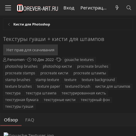
Вход
Регистрация
Кисти для Photoshop
Текстуры гуаши + кисти для штампов
Нет прав для скачивания
А
Д
Т
Fenomen
10 Дек 2022
gouache textures
в
а
е
photoshop brushes
photoshop кисти
procreate brushes
т
т
г
procreate stamps
procreate кисти
procreate штампы
о
а
и
stamp brushes
stamp texture
texture
texture background
р
с
texture brushes
о
texture paper
textured brush
кисти для штампов
з
текстура
текстура штампа
текстурированная кисть
д
текстурная бумага
текстурные кисти
текстурный фон
а
текстуры гуаши
н
и
Обзор
FAQ
я