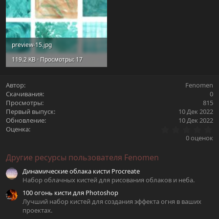
preview-15.jpg
119.2 KB · Просмотры: 17
Автор
Fenomen
Скачивания
0
Просмотры
815
Первый выпуск
10 Дек 2022
Обновление
10 Дек 2022
0
Оценка
.
0 оценок
0
0
Другие ресурсы пользователя Fenomen
з
в
Динамические облака кисти Procreate
ё
з
Набор облачных кистей для рисования облаков и неба.
д
100 огонь кисти для Photoshop
Лучший набор кистей для создания эффекта огня в ваших
проектах.