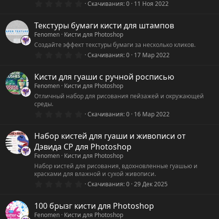
0
Скачивания
0
11 Ноя 2022
.
0
0
Текстуры бумаги кисти для штампов
з
Fenomen
Кисти для Photoshop
в
ё
Создайте эффект текстуры бумаги за несколько кликов.
з
0
Скачивания
0
17 Мар 2022
д
.
0
0
Кисти для гуаши с ручной росписью
з
Fenomen
Кисти для Photoshop
в
ё
Отличный набор для рисования пейзажей и окружающей
з
среды.
д
0
Скачивания
0
16 Мар 2022
.
0
0
Набор кистей для гуаши и живописи от
з
Дэвида CP для Photoshop
в
ё
Fenomen
Кисти для Photoshop
з
Набор кистей для рисования, вдохновленные гуашью и
д
красками для влажной и сухой живописи.
0
Скачивания
0
29 Дек 2025
.
0
0
100 брызг кисти для Photoshop
з
Fenomen
Кисти для Photoshop
в