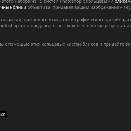
этого набора из 15 кистей Photoshop с кольцевыми
бликам
ичные блики
объектива, придавая вашим изображениям глу
тографий, цифрового искусства и графического дизайна, их
hotoshop, они предлагают высококачественные результаты 
нь с помощью этих кольцевых кистей-бликов и придайте с
йся