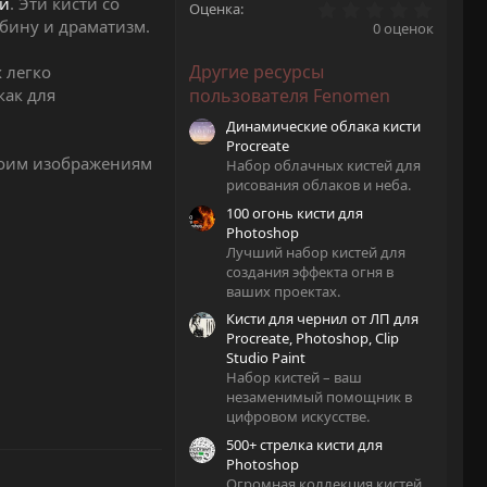
и
. Эти кисти со
0
Оценка
.
бину и драматизм.
0 оценок
0
0
Другие ресурсы
 легко
з
в
как для
пользователя Fenomen
ё
з
Динамические облака кисти
д
Procreate
воим изображениям
Набор облачных кистей для
рисования облаков и неба.
100 огонь кисти для
Photoshop
Лучший набор кистей для
создания эффекта огня в
ваших проектах.
Кисти для чернил от ЛП для
Procreate, Photoshop, Clip
Studio Paint
Набор кистей – ваш
незаменимый помощник в
цифровом искусстве.
500+ стрелка кисти для
Photoshop
Огромная коллекция кистей