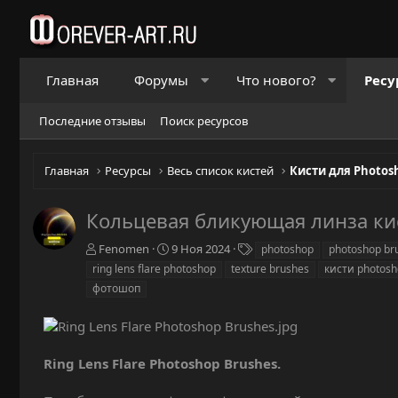
Главная
Форумы
Что нового?
Ресу
Последние отзывы
Поиск ресурсов
Главная
Ресурсы
Весь список кистей
Кисти для Photos
Кольцевая бликующая линза ки
А
Д
Т
Fenomen
9 Ноя 2024
photoshop
photoshop br
в
а
е
ring lens flare photoshop
texture brushes
кисти photos
т
т
г
фотошоп
о
а
и
р
с
о
з
д
Ring Lens Flare Photoshop Brushes.
а
н