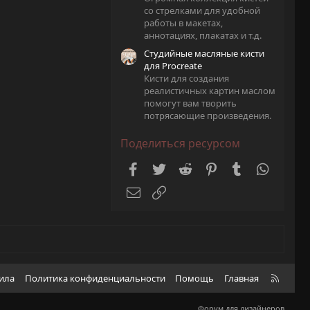
со стрелками для удобной
работы в макетах,
аннотациях, плакатах и т.д.
Студийные масляные кисти
для Procreate
Кисти для создания
реалистичных картин маслом
помогут вам творить
потрясающие произведения.
Поделиться ресурсом
Facebook
Twitter
Reddit
Pinterest
Tumblr
WhatsA
Электронная почта
Ссылка
R
вила
Политика конфиденциальности
Помощь
Главная
S
S
Форум для дизайнеров