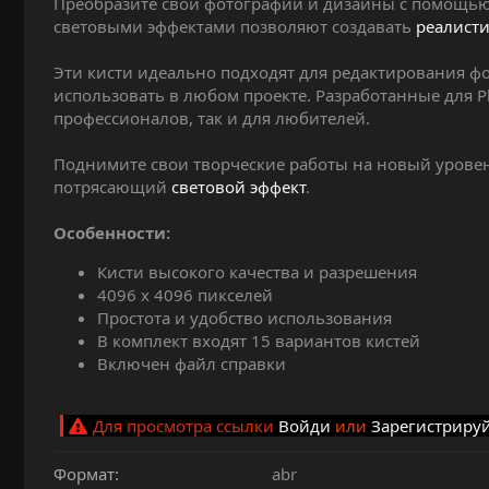
Преобразите свои фотографии и дизайны с помощью 
и
световыми эффектами позволяют создавать
реалист
я
Эти кисти идеально подходят для редактирования фо
использовать в любом проекте. Разработанные для P
профессионалов, так и для любителей.
Поднимите свои творческие работы на новый урове
потрясающий
световой эффект
.
Особенности:
Кисти высокого качества и разрешения
4096 х 4096 пикселей
Простота и удобство использования
В комплект входят 15 вариантов кистей
Включен файл справки
Для просмотра ссылки
Войди
или
Зарегистриру
Формат
abr