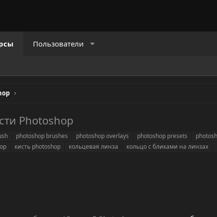
рсы
Пользователи
hop
сти Photoshop
ush
photoshop brushes
photoshop overlays
photoshop presets
photos
hop
кисть photoshop
кольцевая линза
кольцо с бликами на линзах