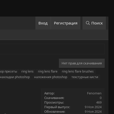
Вход
Регистрация
Поиск
Нет прав для скачивания
hop пресеты
ring lens
ring lens flare
ring lens flare brushes
накладки photoshop
наложения photoshop
текстурные кисти
Автор
Fenomen
Скачивания
0
Просмотры
469
Первый выпуск
9 Ноя 2024
Обновление
9 Ноя 2024