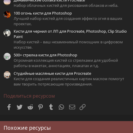
ё
з
Набор облачных кистей для рисования облаков и неба.
д
100 огонь кисти для Photoshop
Лучший набор кистей для создания эффекта огня в ваших
проектах.
Кисти для чернил от ЛП для Procreate, Photoshop, Clip Studio
Paint
Набор кистей – ваш незаменимый помощник в цифровом
искусстве.
500+ стрелка кисти для Photoshop
Огромная коллекция кистей со стрелками для удобной
работы в макетах, аннотациях, плакатах и т.д.
Студийные масляные кисти для Procreate
Кисти для создания реалистичных картин маслом помогут
вам творить потрясающие произведения.
Поделиться ресурсом
Facebook
Twitter
Reddit
Pinterest
Tumblr
WhatsApp
Электронная почта
Ссылка
Похожие ресурсы