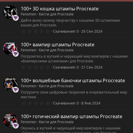
100+ 3D кошка штампы Procreate
Fenomen
Кисти для Procreate
Дайте волю своему творчеству с нашими 3D-штампами
кошек для Procreate.
0
Скачивания
0
26 Сен 2024
.
0
0
100+ вампир штампы Procreate
з
Fenomen
Кисти для Procreate
в
ё
Погрузитесь в жуткий и чарующий мир вампиров с нашими
з
«Вампирскими штампами» для Procreate.
д
0
Скачивания
0
21 Сен 2024
.
0
0
100+ волшебные баночки штампы Procreate
з
Fenomen
Кисти для Procreate
в
ё
Погрузите свои цифровые творения в очаровательный мир
з
мистики.
д
0
Скачивания
0
8 Янв 2024
.
0
0
100+ готический вампир штампы Procreate
з
Fenomen
Кисти для Procreate
в
ё
Окунись в жуткий и чарующий мир вампиров с нашими
з
«Готическими вампирскими штампами» для Procreate.