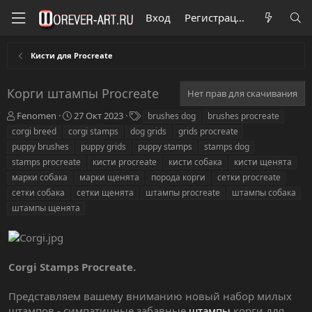
Вход
Регистрация
Кисти для Procreate
Корги штампы Procreate
Нет прав для скачивания
А
Д
Т
Fenomen
27 Окт 2023
brushes dog
brushes procreate
в
а
е
corgi breed
corgi stamps
dog grids
grids procreate
т
т
г
puppy brushes
puppy grids
puppy stamps
stamps dog
о
а
и
stamps procreate
кисти procreate
кисти собака
кисти щенята
р
с
марки собака
о
марки щенята
порода корги
сетки procreate
з
сетки собака
сетки щенята
штампы procreate
штампы собака
д
штампы щенята
а
н
и
я
Corgi Stamps Procreate.
Представляем вашему вниманию новый набор милых
штампов - симпатичные забавные
штампы
корги для