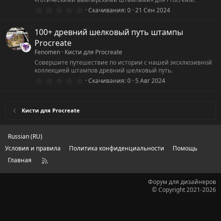
д
0
Скачивания
0
21 Сен 2024
.
0
0
100+ древний шелковый путь штампы
з
Procreate
в
ё
Fenomen
Кисти для Procreate
з
Совершите путешествие по истории с нашей эксклюзивной
д
коллекцией штампов древний шелковый путь.
0
Скачивания
0
5 Авг 2024
.
0
0
з
Кисти для Procreate
в
ё
з
д
Russian (RU)
Условия и правила
Политика конфиденциальности
Помощь
Главная
R
S
S
Форум для дизайнеров
© Copyright 2021-2026