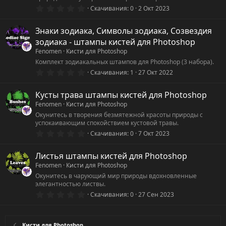
д
0
Скачивания
0
2 Окт 2023
.
0
0
Знаки зодиака, Символы зодиака, Созвездия
з
зодиака - штампы кистей для Photoshop
в
ё
Fenomen
Кисти для Photoshop
з
Комплект зодиакальных штампов для Photoshop (3 набора).
д
0
Скачивания
1
27 Окт 2022
.
0
0
Кусты трава штампы кистей для Photoshop
з
Fenomen
Кисти для Photoshop
в
ё
Окунитесь в творения безмятежной красоты природы с
з
успокаивающим спокойствием кустовой травы.
д
0
Скачивания
0
7 Окт 2023
.
0
0
Листья штампы кистей для Photoshop
з
Fenomen
Кисти для Photoshop
в
ё
Окунитесь в чарующий мир природы вдохновленные
з
элегантностью листвы.
д
0
Скачивания
0
27 Сен 2023
.
0
0
з
Кисти для Photoshop