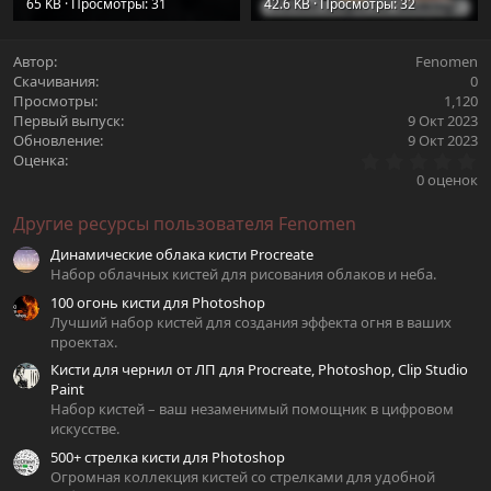
65 KB · Просмотры: 31
42.6 KB · Просмотры: 32
Автор
Fenomen
Скачивания
0
Просмотры
1,120
Первый выпуск
9 Окт 2023
Обновление
9 Окт 2023
0
Оценка
.
0 оценок
0
0
Другие ресурсы пользователя Fenomen
з
в
Динамические облака кисти Procreate
ё
з
Набор облачных кистей для рисования облаков и неба.
д
100 огонь кисти для Photoshop
Лучший набор кистей для создания эффекта огня в ваших
проектах.
Кисти для чернил от ЛП для Procreate, Photoshop, Clip Studio
Paint
Набор кистей – ваш незаменимый помощник в цифровом
искусстве.
500+ стрелка кисти для Photoshop
Огромная коллекция кистей со стрелками для удобной