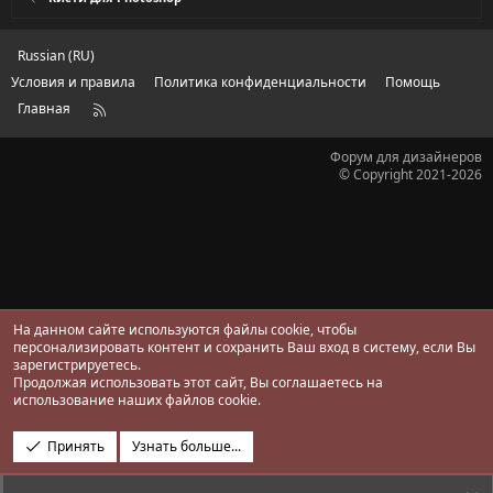
в
ё
з
д
Russian (RU)
Условия и правила
Политика конфиденциальности
Помощь
Главная
R
S
S
Форум для дизайнеров
© Copyright 2021-2026
На данном сайте используются файлы cookie, чтобы
персонализировать контент и сохранить Ваш вход в систему, если Вы
зарегистрируетесь.
Продолжая использовать этот сайт, Вы соглашаетесь на
использование наших файлов cookie.
Принять
Узнать больше...