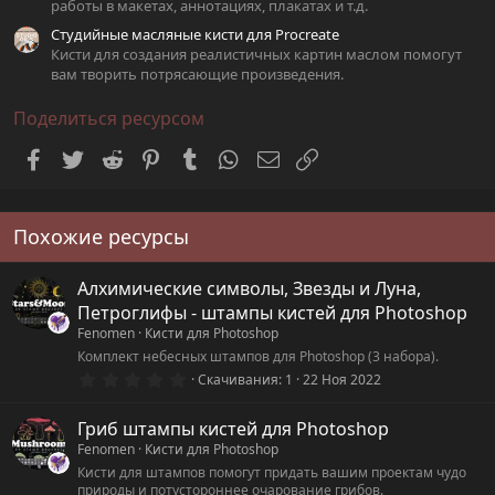
работы в макетах, аннотациях, плакатах и т.д.
Студийные масляные кисти для Procreate
Кисти для создания реалистичных картин маслом помогут
вам творить потрясающие произведения.
Поделиться ресурсом
Facebook
Twitter
Reddit
Pinterest
Tumblr
WhatsApp
Электронная почта
Ссылка
Похожие ресурсы
Алхимические символы, Звезды и Луна,
Петроглифы - штампы кистей для Photoshop
Fenomen
Кисти для Photoshop
Комплект небесных штампов для Photoshop (3 набора).
0
Скачивания
1
22 Ноя 2022
.
0
0
Гриб штампы кистей для Photoshop
з
Fenomen
Кисти для Photoshop
в
ё
Кисти для штампов помогут придать вашим проектам чудо
з
природы и потустороннее очарование грибов.