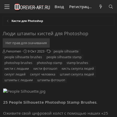
Вход
Регистрация
Кисти для Photoshop
Люди штампы кистей для Photoshop
Нет прав для скачивания
А
Д
Т
Fenomen
9 Окт 2023
people silhouette
в
а
е
people silhouette brushes
people silhouette stamp
т
т
г
photoshop brushes
photoshop stamp
stamp brushes
о
а
и
кисти с людьми
кисти фотошоп
кисть силуэта людей
р
с
силуэт людей
о
силуэт человека
штамп силуэта людей
з
штампы с людьми
штампы фотошоп
д
а
н
и
25 People Silhouette Photoshop Stamp Brushes
.
я
Оживите свой цифровой холст с помощью наших «25