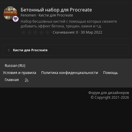
.
0
0
Бетонный набор для Procreate
з
Fenomen
Кисти для Procreate
в
ё
Набор бесшовных кистей с помощью которых сможете
з
добавить эффект бетона, трещин, камня и т.д.
д
0
Скачивания
0
30 Мар 2022
.
0
0
з
Кисти для Procreate
в
ё
з
д
Russian (RU)
Условия и правила
Политика конфиденциальности
Помощь
Главная
R
S
S
Форум для дизайнеров
© Copyright 2021-2026