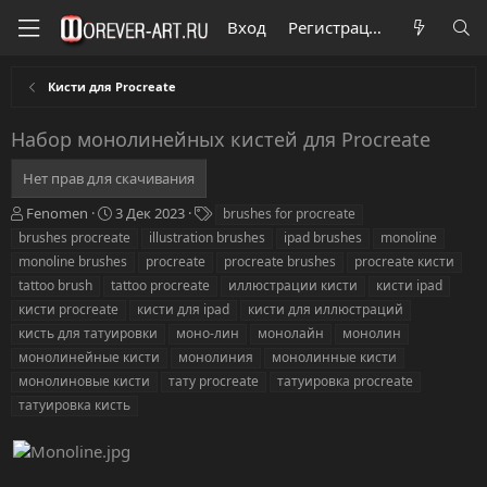
Вход
Регистрация
Кисти для Procreate
Набор монолинейных кистей для Procreate
Нет прав для скачивания
А
Д
Т
Fenomen
3 Дек 2023
brushes for procreate
в
а
е
brushes procreate
illustration brushes
ipad brushes
monoline
т
т
г
monoline brushes
procreate
procreate brushes
procreate кисти
о
а
и
tattoo brush
tattoo procreate
иллюстрации кисти
кисти ipad
р
с
кисти procreate
о
кисти для ipad
кисти для иллюстраций
з
кисть для татуировки
моно-лин
монолайн
монолин
д
монолинейные кисти
монолиния
монолинные кисти
а
монолиновые кисти
тату procreate
татуировка procreate
н
татуировка кисть
и
я