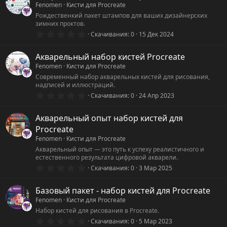
Fenomen
Кисти для Procreate
Рождественкий пакет штампов для ваших дизайнерских
зимних проктов.
0
Скачивания
0
15 Дек 2024
.
0
0
Акварельный набор кистей Procreate
з
Fenomen
Кисти для Procreate
в
ё
Современный набор акварельных кистей для рисования,
з
надписей и иллюстраций.
д
0
Скачивания
0
24 Апр 2023
.
0
0
Акварельный опыт набор кистей для
з
Procreate
в
ё
Fenomen
Кисти для Procreate
з
Акварельный опыт — это путь к успеху реалистичного и
д
естественного результата цифровой акварели.
0
Скачивания
0
3 Мар 2025
.
0
0
Базовый пакет - набор кистей для Procreate
з
Fenomen
Кисти для Procreate
в
ё
Набор кистей для рисования в Procreate.
з
0
Скачивания
0
5 Мар 2023
д