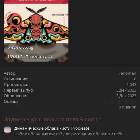
preview-05.jpg
169.9 KB · Просмотры: 44
Автор
Fenomen
Скачивания
0
Просмотры
1,043
Первый выпуск
3 Дек 2023
Обновление
3 Дек 2023
0
Оценка
.
0 оценок
0
0
Другие ресурсы пользователя Fenomen
з
в
Динамические облака кисти Procreate
ё
з
Набор облачных кистей для рисования облаков и неба.
д