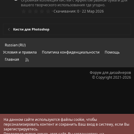
Огромная коллекция кистей с эффектом рваной бумаги для
з
вашего творческого использования где угодно.
д
0
Скачивания
0
22 Мар 2026
.
0
0
з
Кисти для Photoshop
в
ё
з
д
Russian (RU)
Условия и правила
Политика конфиденциальности
Помощь
Главная
R
S
S
Форум для дизайнеров
© Copyright 2021-2026
На данном сайте используются файлы cookie, чтобы
персонализировать контент и сохранить Ваш вход в систему, если Вы
зарегистрируетесь.
Продолжая использовать этот сайт, Вы соглашаетесь на