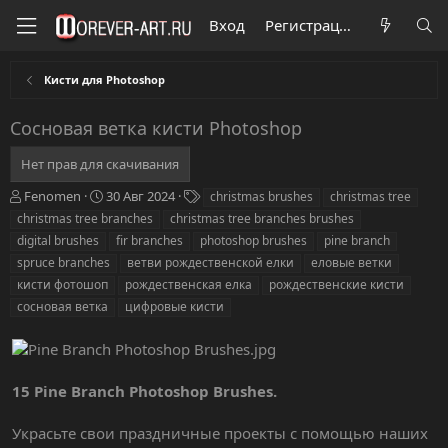
Вход
Регистрация
Кисти для Photoshop
Сосновая ветка кисти Photoshop
Нет прав для скачивания
А
Д
Т
Fenomen
30 Авг 2024
christmas brushes
christmas tree
в
а
е
christmas tree branches
christmas tree branches brushes
т
т
г
digital brushes
fir branches
photoshop brushes
pine branch
о
а
и
spruce branches
ветви рождественской елки
еловые ветки
р
с
кисти фотошоп
о
рождественская елка
рождественские кисти
з
сосновая ветка
цифровые кисти
д
а
н
и
15 Pine Branch Photoshop Brushes.
я
Украсьте свои праздничные проекты с помощью наших