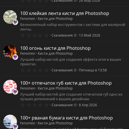
0
Скачивания
0
28 Мар 2026
.
0
0
100 клейкая лента кисти для Photoshop
з
Fenomen
Кисти для Photoshop
в
ё
Великолепный набор инструментов с кистями для малярной
з
ленты.
д
0
Скачивания
0
13 Май 2026
.
0
0
100 огонь кисти для Photoshop
з
Fenomen
Кисти для Photoshop
в
ё
Лучший набор кистей для создания эффекта огня в ваших
з
проектах.
д
0
Скачивания
0
Пятница в 13:58
.
0
0
100+ отпечаток губ кисти для Photoshop
з
Fenomen
Кисти для Photoshop
в
ё
Лучший набор кистей для создания отпечатков губ одно из
з
лучших дополнений к вашим дизайнам.
д
0
Скачивания
0
8 Апр 2026
.
0
0
100+ рваная бумага кисти для Photoshop
з
Fenomen
Кисти для Photoshop
в
ё