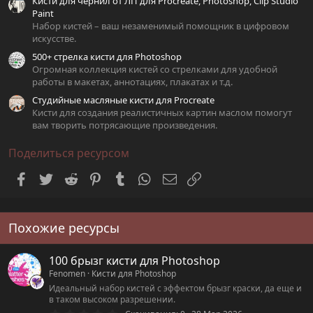
Кисти для чернил от ЛП для Procreate, Photoshop, Clip Studio
Paint
Набор кистей – ваш незаменимый помощник в цифровом
искусстве.
500+ стрелка кисти для Photoshop
Огромная коллекция кистей со стрелками для удобной
работы в макетах, аннотациях, плакатах и т.д.
Студийные масляные кисти для Procreate
Кисти для создания реалистичных картин маслом помогут
вам творить потрясающие произведения.
Поделиться ресурсом
Facebook
Twitter
Reddit
Pinterest
Tumblr
WhatsApp
Электронная почта
Ссылка
Похожие ресурсы
100 брызг кисти для Photoshop
Fenomen
Кисти для Photoshop
Идеальный набор кистей с эффектом брызг краски, да еще и
в таком высоком разрешении.