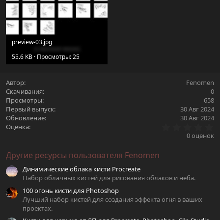
preview-03.jpg
55.6 KB · Просмотры: 25
Автор
Fenomen
Скачивания
0
Просмотры
658
Первый выпуск
30 Авг 2024
Обновление
30 Авг 2024
0
Оценка
.
0 оценок
0
0
Другие ресурсы пользователя Fenomen
з
в
Динамические облака кисти Procreate
ё
з
Набор облачных кистей для рисования облаков и неба.
д
100 огонь кисти для Photoshop
Лучший набор кистей для создания эффекта огня в ваших
проектах.