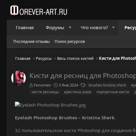
Главная
Форумы
Что нового?
Ресу
Последние отзывы
Поиск ресурсов
Главная
Ресурсы
Весь список кистей
Кисти для Photos
Кисти для ресниц для Photosho
А
Д
Т
Fenomen
3 Янв 2024
brushes kristina sherk
ey
в
а
е
кисти ресницы
кристина шерк
портретные кисти
т
т
г
о
а
и
р
с
о
Eyelash Photoshop Brushes – Kristina Sherk
.
з
д
а
32 пользовательские кисти Photoshop для создания 
н