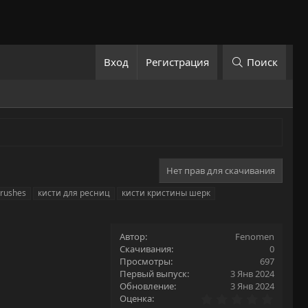
Вход
Регистрация
Поиск
Нет прав для скачивания
brushes
кисти для ресниц
кисти кристины шерк
Автор
Fenomen
Скачивания
0
Просмотры
697
Первый выпуск
3 Янв 2024
Обновление
3 Янв 2024
0
Оценка