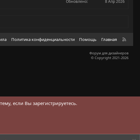
0
з
Обновлено
8 Апр 2026
0
д
з
в
ё
з
д
R
вила
Политика конфиденциальности
Помощь
Главная
S
S
Форум для дизайнеров
© Copyright 2021-2026
тему, если Вы зарегистрируетесь.