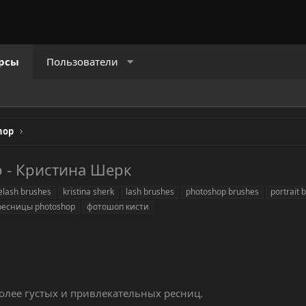
рсы
Пользователи
hop
p - Кристина Шерк
elash brushes
kristina sherk
lash brushes
photoshop brushes
portrait 
ресницы photoshop
фотошоп кисти
более густых и привлекательных ресниц.