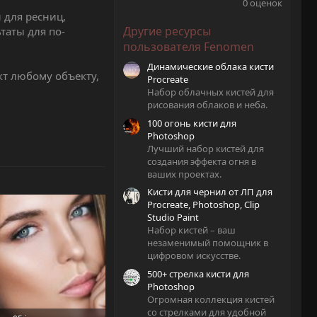
.
0 оценок
0
 для ресниц,
0
Другие ресурсы
таты для по-
з
в
пользователя Fenomen
ё
з
Динамические облака кисти
д
т любому объекту,
Procreate
Набор облачных кистей для
рисования облаков и неба.
100 огонь кисти для
Photoshop
Лучший набор кистей для
создания эффекта огня в
ваших проектах.
Кисти для чернил от ЛП для
Procreate, Photoshop, Clip
Studio Paint
Набор кистей – ваш
незаменимый помощник в
цифровом искусстве.
500+ стрелка кисти для
Photoshop
Огромная коллекция кистей
со стрелками для удобной