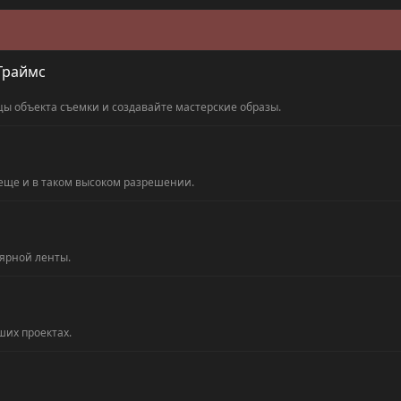
 Граймс
ы объекта съемки и создавайте мастерские образы.
 еще и в таком высоком разрешении.
ярной ленты.
ших проектах.