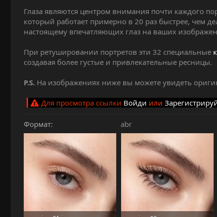
и
Глаза являются центром внимания почти каждого порт
я
который работает примерно в 20 раз быстрее, чем де
настоящему впечатляющих глаз на ваших изображен
При ретушировании портретов эти 32 специальные
создавая более густые и привлекательные ресницы.
P.S.
На изображениях ниже вы можете увидеть ориги
Для просмотра ссылки
Войди
или
Зарегистриру
Формат
abr